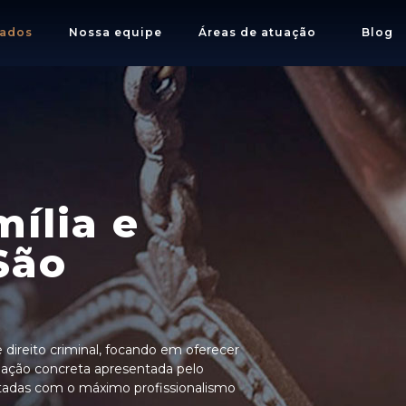
ados
Nossa equipe
Áreas de atuação
Blog
mília e
São
 e direito criminal, focando em oferecer
tuação concreta apresentada pelo
atadas com o máximo profissionalismo