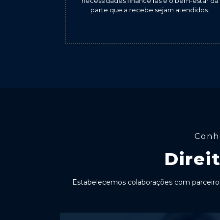
necessidades financeiras e o bem-estar da
parte que a recebe sejam atendidos.
Conhe
Direi
Estabelecemos colaborações com parceiros